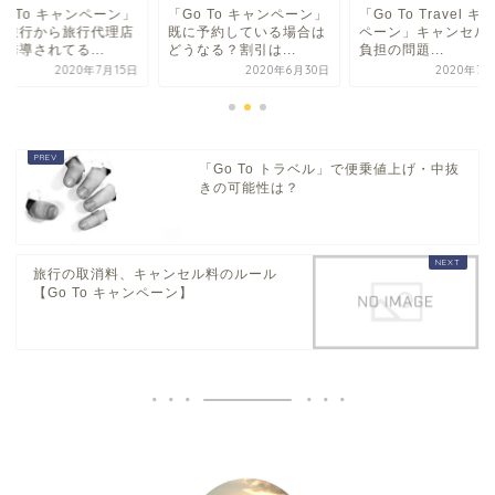
o To キャンペーン」
「Go To キャンペーン」
「Go To Travel キ
人旅行から旅行代理店
既に予約している場合は
ペーン」キャンセル
誘導されてる...
どうなる？割引は...
負担の問題...
2020年7月15日
2020年6月30日
2020年7月
「Go To トラベル」で便乗値上げ・中抜
きの可能性は？
旅行の取消料、キャンセル料のルール
【Go To キャンペーン】