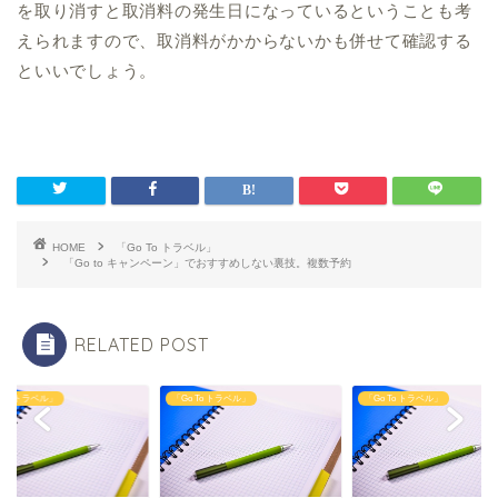
を取り消すと取消料の発生日になっているということも考
えられますので、取消料がかからないかも併せて確認する
といいでしょう。
HOME
「Go To トラベル」
「Go to キャンペーン」でおすすめしない裏技。複数予約
RELATED POST
 To トラベル」
「Go To トラベル」
「Go To トラベル」